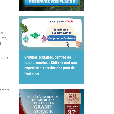
bre
7 mn,
u
Groupes scolaires, centres de
mieux
loisirs, crèches : Kidiklik met son
expertise au service des pros de
l'enfance !
tembre