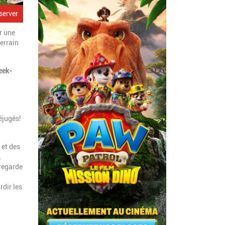
server
r une
errain
eek-
éjugés!
 et des
.
 regarde
rdir les