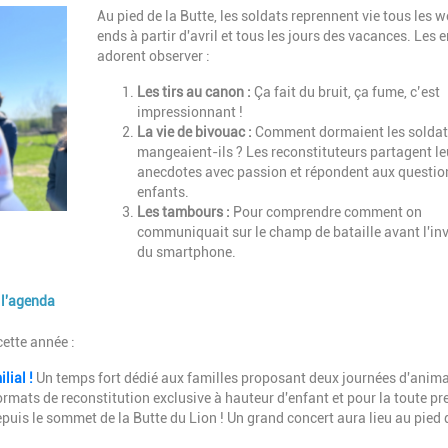
Description
Au pied de la Butte, les soldats reprennent vie tous les 
ends à partir d'avril et tous les jours des vacances. Les 
adorent observer :
Les tirs au canon :
Ça fait du bruit, ça fume, c’est
impressionnant !
La vie de bivouac :
Comment dormaient les soldat
mangeaient-ils ? Les reconstituteurs partagent le
anecdotes avec passion et répondent aux questio
enfants.
Les tambours :
Pour comprendre comment on
communiquait sur le champ de bataille avant l'in
du smartphone.
 l'agenda
ette année :
lial !
Un temps fort dédié aux familles proposant deux journées d'anim
formats de reconstitution exclusive à hauteur d'enfant
et pour la toute p
depuis le sommet de la Butte du Lion
! Un grand concert aura lieu au pied 