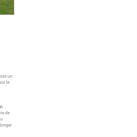
ose un
ur le
en
vie de
au
longer