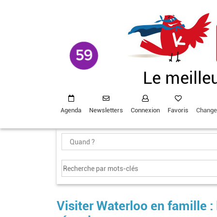
Aller
au
contenu
principal
Le meille
Agenda
Newsletters
Connexion
Favoris
Change
Visiter Waterloo en famille :