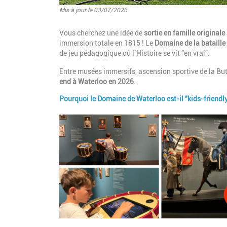
Mis à jour le 03/07/2026
Introduction
Vous cherchez une idée de
sortie en famille originale
immersion totale en 1815 ! Le
Domaine de la bataille
de jeu pédagogique où l’Histoire se vit "en vrai".
Entre musées immersifs, ascension sportive de la Butt
end à Waterloo en 2026
.
Pourquoi le Domaine de Waterloo est-il "kids-friendly
Paragraphes
Image