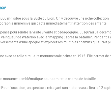
360°
0 m², situé sous la Butte du Lion. On y découvre une riche collection
nographie immersive qui capte immédiatement l’attention des enfants.
t pensé pour rendre la visite vivante et pédagogique. Jusqu'au 31 décem
e vainqueur de Waterloo avec le "mapping : après la bataille". Pendant 1
versements d’une époque et explorez les multiples chemins qu’aurait p
e avec sa toile circulaire monumentale peinte en 1912. Elle permet de 
de ce monument emblématique pour admirer le champ de bataille.
!
Pour l'occasion, un spectacle retraçant son histoire aura lieu le 12 sep