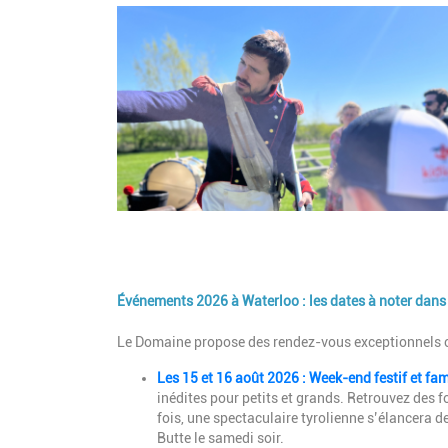
Image
Événements 2026 à Waterloo : les dates à noter dans
Description
Le Domaine propose des rendez-vous exceptionnels c
Les 15 et 16 août 2026 : Week-end festif et fami
inédites pour petits et grands. Retrouvez des 
fois, une spectaculaire tyrolienne s’élancera 
Butte le samedi soir.