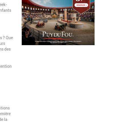
week-
enfants
s ? Que
urs
ns des
vention
ations
remière
de la