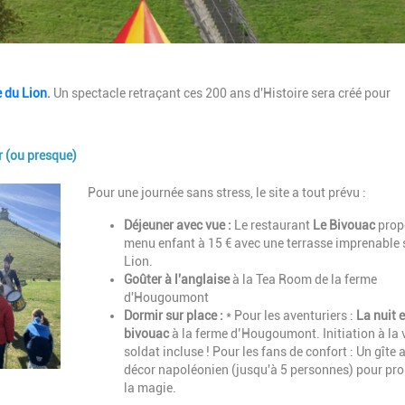
e du Lion
.
Un spectacle retraçant ces 200 ans d'Histoire sera créé pour
 (ou presque)
Description
Pour une journée sans stress, le site a tout prévu :
Déjeuner avec vue :
Le restaurant
Le Bivouac
prop
menu enfant à 15 € avec une terrasse imprenable s
Lion.
Goûter à l'anglaise
à la Tea Room de la ferme
d'Hougoumont
Dormir sur place :
* Pour les aventuriers :
La nuit 
bivouac
à la ferme d’Hougoumont. Initiation à la 
soldat incluse !
Pour les fans de confort : Un gîte 
décor napoléonien (jusqu'à 5 personnes) pour pro
la magie.