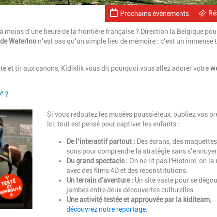
Ré
Prochains événements
à moins d’une heure de la frontière française ? Direction la Belgique pou
 de Waterloo
n’est pas qu’un simple lieu de mémoire : c’est un immense t
e et tir aux canons, Kidiklik vous dit pourquoi vous allez adorer votre
w
" ?
Description
Si vous redoutez les musées poussiéreux, oubliez vos pr
Ici, tout est pensé pour captiver les enfants :
De l’interactif partout :
Des écrans, des maquettes
sons pour comprendre la stratégie sans s’ennuyer
Du grand spectacle :
On ne lit pas l'Histoire, on la
avec des films 4D et des reconstitutions.
Un terrain d'aventure :
Un site vaste pour se dégou
jambes entre deux découvertes culturelles.
Une activité testée et approuvée par la kiditeam
,
découvrez notre reportage
.